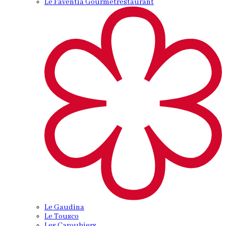
Le Faventia Gourmetrestaurant
Le Gaudina
Le Tousco
Les Caroubiers