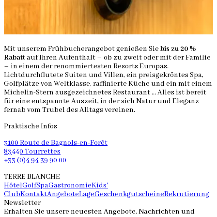
Mit unserem Frühbucherangebot genießen Sie
bis zu 20 %
Rabatt
auf Ihren Aufenthalt – ob zu zweit oder mit der Familie
– in einem der renommiertesten Resorts Europas.
Lichtdurchflutete Suiten und Villen, ein preisgekröntes Spa,
Golfplätze von Weltklasse, raffinierte Küche und ein mit einem
Michelin-Stern ausgezeichnetes Restaurant … Alles ist bereit
für eine entspannte Auszeit, in der sich Natur und Eleganz
fernab vom Trubel des Alltags vereinen.
Praktische Infos
3100 Route de Bagnols-en-Forêt
83440 Tourrettes
+33 (0)4 94 39 90 00
TERRE BLANCHE
Hôtel
Golf
Spa
Gastronomie
Kids'
Club
Kontakt
Angebote
Lage
Geschenkgutscheine
Rekrutierung
Newsletter
Erhalten Sie unsere neuesten Angebote, Nachrichten und