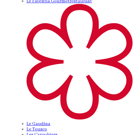
Le Faventia Gourmetrestaurant
Le Gaudina
Le Tousco
Les Caroubiers