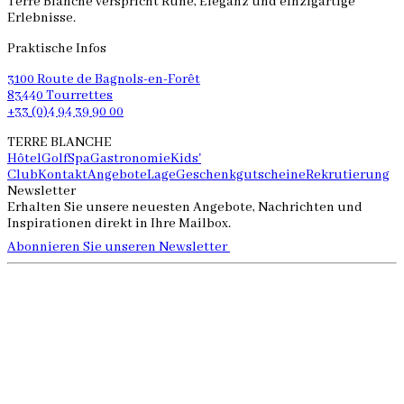
Terre Blanche verspricht Ruhe, Eleganz und einzigartige
Erlebnisse.
Praktische Infos
3100 Route de Bagnols-en-Forêt
83440 Tourrettes
+33 (0)4 94 39 90 00
TERRE BLANCHE
Hôtel
Golf
Spa
Gastronomie
Kids'
Club
Kontakt
Angebote
Lage
Geschenkgutscheine
Rekrutierung
Newsletter
Erhalten Sie unsere neuesten Angebote, Nachrichten und
Inspirationen direkt in Ihre Mailbox.
Abonnieren Sie unseren Newsletter