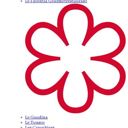
Le Faventia Gourmetrestaurant
Le Gaudina
Le Tousco
Les Caroubiers