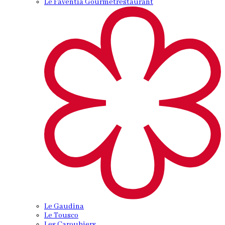
Le Faventia Gourmetrestaurant
Le Gaudina
Le Tousco
Les Caroubiers