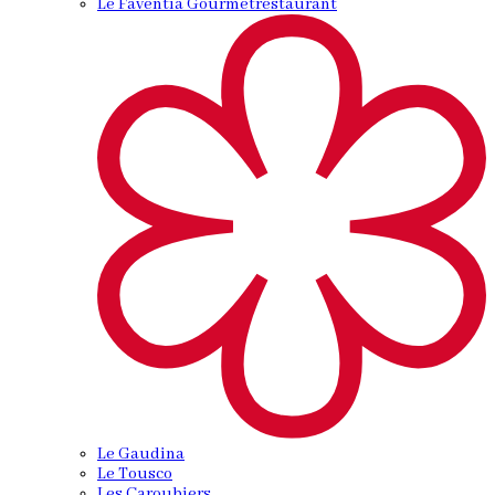
Le Faventia Gourmetrestaurant
Le Gaudina
Le Tousco
Les Caroubiers